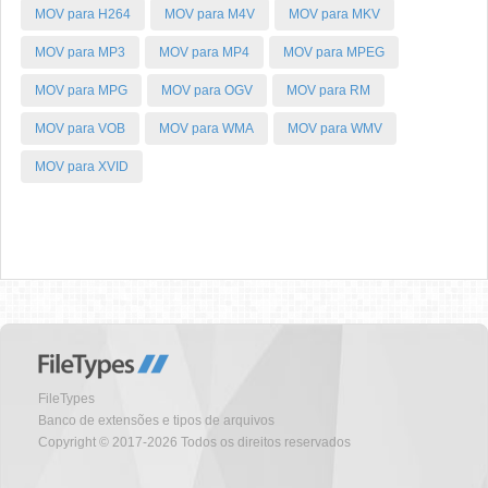
MOV para H264
MOV para M4V
MOV para MKV
MOV para MP3
MOV para MP4
MOV para MPEG
MOV para MPG
MOV para OGV
MOV para RM
MOV para VOB
MOV para WMA
MOV para WMV
MOV para XVID
FileTypes
Banco de extensões e tipos de arquivos
Copyright © 2017-2026 Todos os direitos reservados