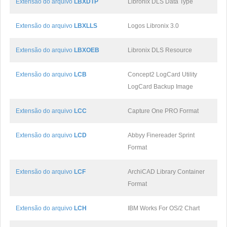
Extensão do arquivo
LBXDTP
Libronix DLS Data Type
Extensão do arquivo
LBXLLS
Logos Libronix 3.0
Extensão do arquivo
LBXOEB
Libronix DLS Resource
Extensão do arquivo
LCB
Concept2 LogCard Utility
LogCard Backup Image
Extensão do arquivo
LCC
Capture One PRO Format
Extensão do arquivo
LCD
Abbyy Finereader Sprint
Format
Extensão do arquivo
LCF
ArchiCAD Library Container
Format
Extensão do arquivo
LCH
IBM Works For OS/2 Chart