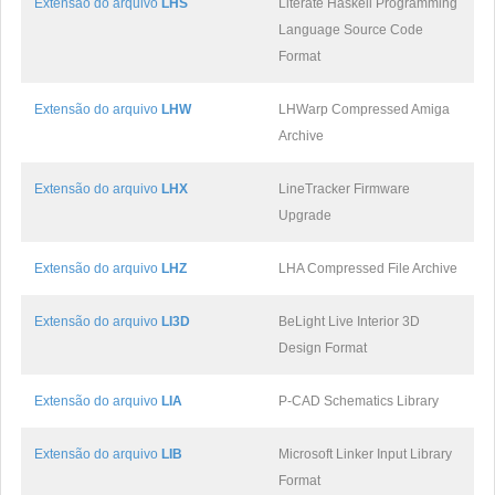
Extensão do arquivo
LHS
Literate Haskell Programming
Language Source Code
Format
Extensão do arquivo
LHW
LHWarp Compressed Amiga
Archive
Extensão do arquivo
LHX
LineTracker Firmware
Upgrade
Extensão do arquivo
LHZ
LHA Compressed File Archive
Extensão do arquivo
LI3D
BeLight Live Interior 3D
Design Format
Extensão do arquivo
LIA
P-CAD Schematics Library
Extensão do arquivo
LIB
Microsoft Linker Input Library
Format