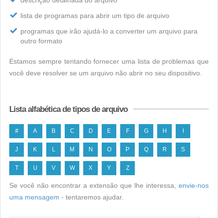
descrição detalhada do arquivo
lista de programas para abrir um tipo de arquivo
programas que irão ajudá-lo a converter um arquivo para
outro formato
Estamos sempre tentando fornecer uma lista de problemas que
você deve resolver se um arquivo não abrir no seu dispositivo.
Lista alfabética de tipos de arquivo
#
A
B
C
D
E
F
G
H
I
J
K
L
M
N
O
P
Q
R
S
T
U
V
W
X
Y
Z
Se você não encontrar a extensão que lhe interessa,
envie-nos
uma mensagem
- tentaremos ajudar.