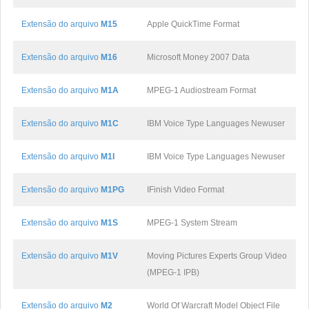
Extensão do arquivo
M15
Apple QuickTime Format
Extensão do arquivo
M16
Microsoft Money 2007 Data
Extensão do arquivo
M1A
MPEG-1 Audiostream Format
Extensão do arquivo
M1C
IBM Voice Type Languages Newuser
Extensão do arquivo
M1I
IBM Voice Type Languages Newuser
Extensão do arquivo
M1PG
IFinish Video Format
Extensão do arquivo
M1S
MPEG-1 System Stream
Extensão do arquivo
M1V
Moving Pictures Experts Group Video
(MPEG-1 IPB)
Extensão do arquivo
M2
World Of Warcraft Model Object File