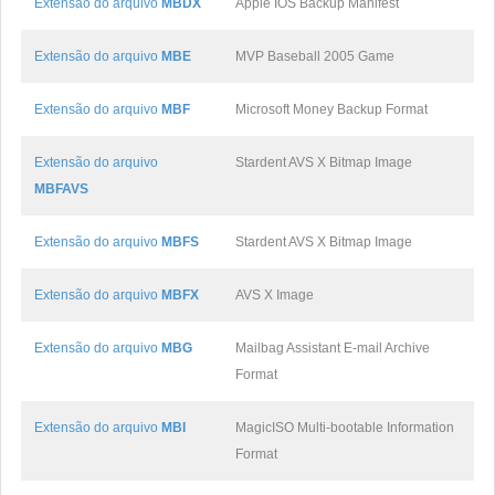
Extensão do arquivo
MBDX
Apple IOS Backup Manifest
Extensão do arquivo
MBE
MVP Baseball 2005 Game
Extensão do arquivo
MBF
Microsoft Money Backup Format
Extensão do arquivo
Stardent AVS X Bitmap Image
MBFAVS
Extensão do arquivo
MBFS
Stardent AVS X Bitmap Image
Extensão do arquivo
MBFX
AVS X Image
Extensão do arquivo
MBG
Mailbag Assistant E-mail Archive
Format
Extensão do arquivo
MBI
MagicISO Multi-bootable Information
Format