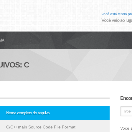
Você está tendo p
Você veio ao luga
MA
IVOS: C
Encon
Nome completo do arquivo
C/C++main Source Code File Format
Você s