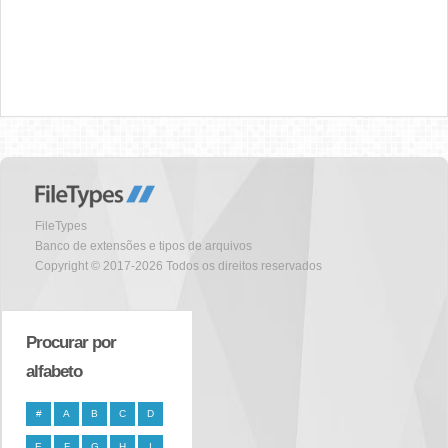
FileTypes
Banco de extensões e tipos de arquivos
Copyright © 2017-2026 Todos os direitos reservados
Procurar por
alfabeto
#
A
B
C
D
E
F
G
H
I