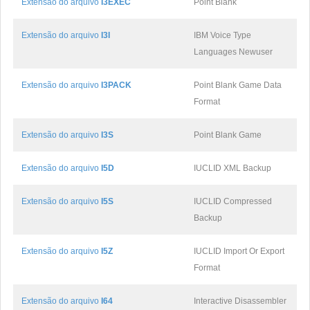
Extensão do arquivo
I3EXEC
Point Blank
Extensão do arquivo
I3I
IBM Voice Type
Languages Newuser
Extensão do arquivo
I3PACK
Point Blank Game Data
Format
Extensão do arquivo
I3S
Point Blank Game
Extensão do arquivo
I5D
IUCLID XML Backup
Extensão do arquivo
I5S
IUCLID Compressed
Backup
Extensão do arquivo
I5Z
IUCLID Import Or Export
Format
Extensão do arquivo
I64
Interactive Disassembler