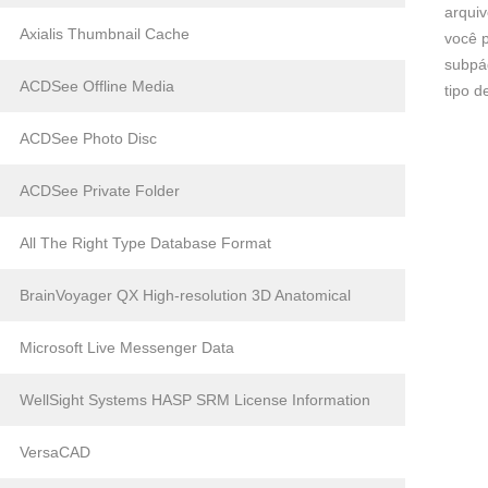
arqui
Axialis Thumbnail Cache
você p
subpá
ACDSee Offline Media
tipo 
ACDSee Photo Disc
ACDSee Private Folder
All The Right Type Database Format
BrainVoyager QX High-resolution 3D Anatomical
Microsoft Live Messenger Data
WellSight Systems HASP SRM License Information
VersaCAD