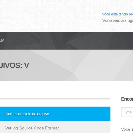
Você está tendo p
Você veio ao luga
MA
IVOS: V
Encon
Nome completo do arquivo
Verilog Source Code Format
Você s