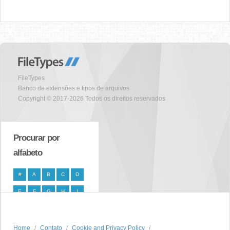
FileTypes
Banco de extensões e tipos de arquivos
Copyright © 2017-2026 Todos os direitos reservados
Procurar por
alfabeto
#
A
B
C
D
E
F
G
H
I
J
K
L
M
N
O
P
Q
R
S
Home
Contato
Cookie and Privacy Policy