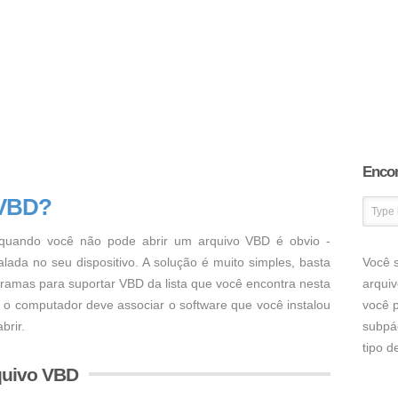
Encon
 VBD?
uando você não pode abrir um arquivo VBD é obvio -
ada no seu dispositivo. A solução é muito simples, basta
Você s
ogramas para suportar VBD da lista que você encontra nesta
arqui
, o computador deve associar o software que você instalou
você p
brir.
subpá
tipo 
quivo VBD