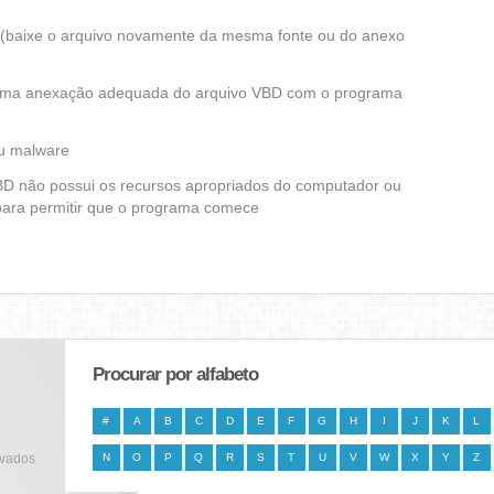
ra (baixe o arquivo novamente da mesma fonte ou do anexo
 uma anexação adequada do arquivo VBD com o programa
ou malware
VBD não possui os recursos apropriados do computador ou
 para permitir que o programa comece
Procurar por alfabeto
#
A
B
C
D
E
F
G
H
I
J
K
L
rvados
N
O
P
Q
R
S
T
U
V
W
X
Y
Z