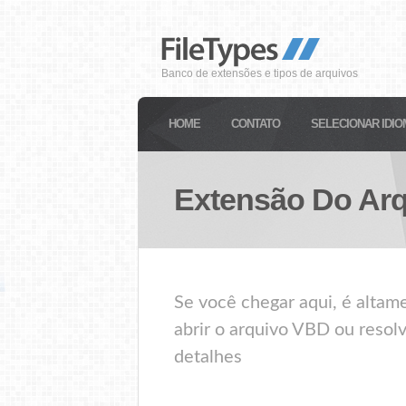
Banco de extensões e tipos de arquivos
HOME
CONTATO
SELECIONAR IDIO
Extensão Do Ar
Se você chegar aqui, é alta
abrir o arquivo VBD ou resol
detalhes