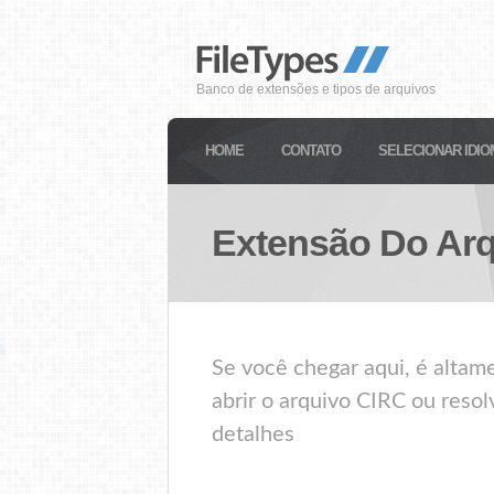
Banco de extensões e tipos de arquivos
HOME
CONTATO
SELECIONAR IDIO
Extensão Do Ar
Se você chegar aqui, é alta
abrir o arquivo CIRC ou resol
detalhes