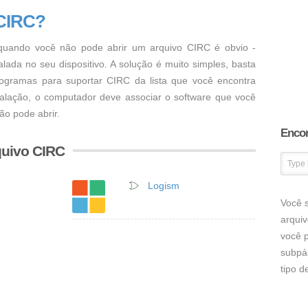
 CIRC?
uando você não pode abrir um arquivo CIRC é obvio -
ada no seu dispositivo. A solução é muito simples, basta
programas para suportar CIRC da lista que você encontra
talação, o computador deve associar o software que você
ão pode abrir.
Encon
quivo CIRC
Logism
Você s
arqui
você p
subpá
tipo 