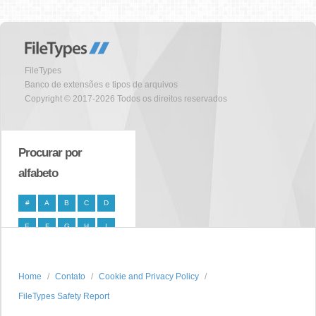
FileTypes
Banco de extensões e tipos de arquivos
Copyright © 2017-2026 Todos os direitos reservados
Procurar por
alfabeto
#
A
B
C
D
E
F
G
H
I
J
K
L
M
N
O
P
Q
R
S
Home
Contato
Cookie and Privacy Policy
FileTypes Safety Report
T
U
V
W
X