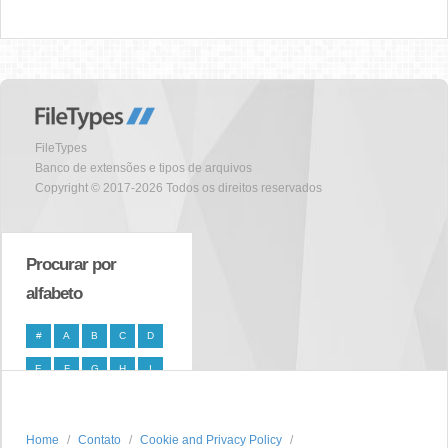
FileTypes
Banco de extensões e tipos de arquivos
Copyright © 2017-2026 Todos os direitos reservados
Procurar por
alfabeto
#
A
B
C
D
E
F
G
H
I
J
K
L
M
N
O
P
Q
R
S
Home
Contato
Cookie and Privacy Policy