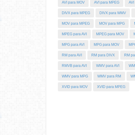
AVI para MOV
AVI para MPEG
AVI
DIVX para MPEG
DIVX para WMV
MOV para MPEG
MOV para MPG
MPEG para AVI
MPEG para MOV
MPG para AVI
MPG para MOV
MP
RM para AVI
RM para DIVX
RM pa
RMVB para AVI
WMV para AVI
WMV
WMV para MPG
WMV para RM
WM
XVID para MOV
XVID para MPEG