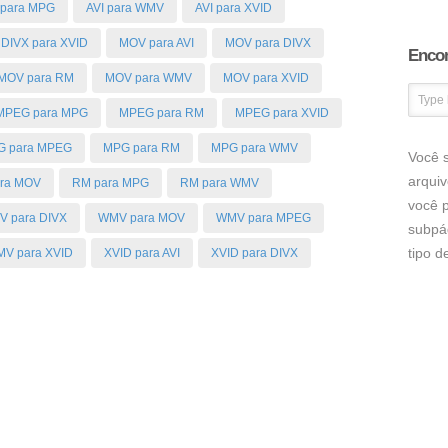
 para MPG
AVI para WMV
AVI para XVID
DIVX para XVID
MOV para AVI
MOV para DIVX
Encon
MOV para RM
MOV para WMV
MOV para XVID
MPEG para MPG
MPEG para RM
MPEG para XVID
G para MPEG
MPG para RM
MPG para WMV
Você s
arqui
ra MOV
RM para MPG
RM para WMV
você p
 para DIVX
WMV para MOV
WMV para MPEG
subpá
tipo 
V para XVID
XVID para AVI
XVID para DIVX