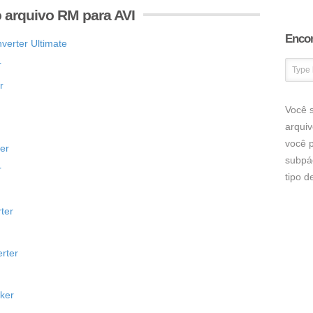
 arquivo RM para AVI
Encon
erter Ultimate
r
r
Você s
arqui
você p
er
subpá
r
tipo 
ter
rter
ker