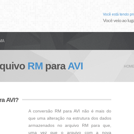
Você está tendo p
Você veio ao luga
MA
rquivo
RM
para
AVI
HOM
ra AVI?
A conversão RM para AVI não é mais do
que uma alteração na estrutura dos dados
armazenados no arquivo RM para que,
uma vez que o arquivo com a nova