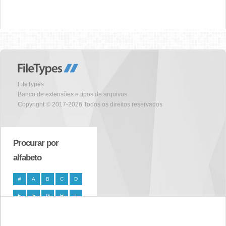
FileTypes
Banco de extensões e tipos de arquivos
Copyright © 2017-2026 Todos os direitos reservados
Procurar por
alfabeto
#
A
B
C
D
E
F
G
H
I
J
K
L
M
N