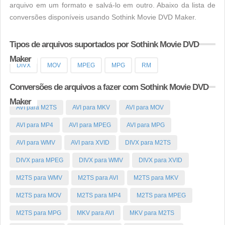
arquivo em um formato e salvá-lo em outro. Abaixo da lista de
conversões disponíveis usando Sothink Movie DVD Maker.
Tipos de arquivos suportados por Sothink Movie DVD
Maker
DIVX
MOV
MPEG
MPG
RM
Conversões de arquivos a fazer com Sothink Movie DVD
Maker
AVI para M2TS
AVI para MKV
AVI para MOV
AVI para MP4
AVI para MPEG
AVI para MPG
AVI para WMV
AVI para XVID
DIVX para M2TS
DIVX para MPEG
DIVX para WMV
DIVX para XVID
M2TS para WMV
M2TS para AVI
M2TS para MKV
M2TS para MOV
M2TS para MP4
M2TS para MPEG
M2TS para MPG
MKV para AVI
MKV para M2TS