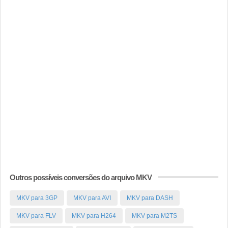
Outros possíveis conversões do arquivo MKV
MKV para 3GP
MKV para AVI
MKV para DASH
MKV para FLV
MKV para H264
MKV para M2TS