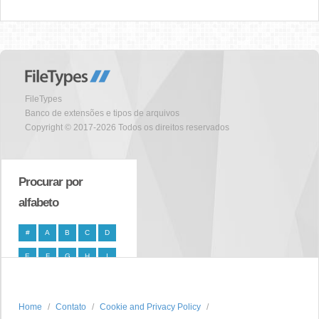
FileTypes
Banco de extensões e tipos de arquivos
Copyright © 2017-2026 Todos os direitos reservados
Procurar por
alfabeto
#
A
B
C
D
E
F
G
H
I
J
K
L
M
N
O
P
Q
R
S
Home
Contato
Cookie and Privacy Policy