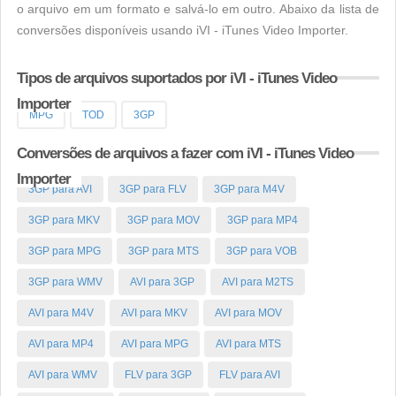
o arquivo em um formato e salvá-lo em outro. Abaixo da lista de
conversões disponíveis usando iVI - iTunes Video Importer.
Tipos de arquivos suportados por iVI - iTunes Video
Importer
MPG
TOD
3GP
Conversões de arquivos a fazer com iVI - iTunes Video
Importer
3GP para AVI
3GP para FLV
3GP para M4V
3GP para MKV
3GP para MOV
3GP para MP4
3GP para MPG
3GP para MTS
3GP para VOB
3GP para WMV
AVI para 3GP
AVI para M2TS
AVI para M4V
AVI para MKV
AVI para MOV
AVI para MP4
AVI para MPG
AVI para MTS
AVI para WMV
FLV para 3GP
FLV para AVI