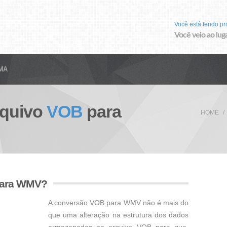
Você está tendo p
Você veio ao luga
MA
rquivo
VOB
para
HOME
para WMV?
A conversão VOB para WMV não é mais do
que uma alteração na estrutura dos dados