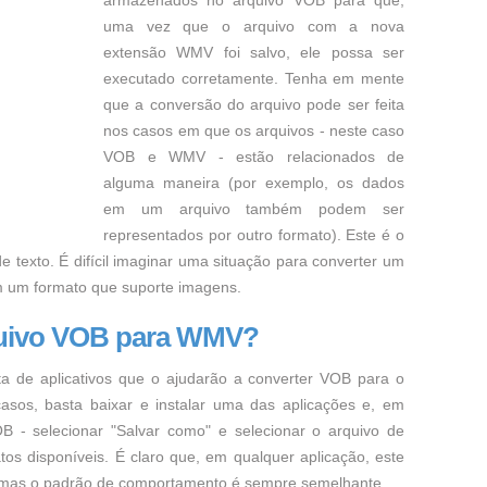
armazenados no arquivo VOB para que,
uma vez que o arquivo com a nova
extensão WMV foi salvo, ele possa ser
executado corretamente. Tenha em mente
que a conversão do arquivo pode ser feita
nos casos em que os arquivos - neste caso
VOB e WMV - estão relacionados de
alguma maneira (por exemplo, os dados
em um arquivo também podem ser
representados por outro formato). Este é o
e texto. É difícil imaginar uma situação para converter um
m um formato que suporte imagens.
quivo VOB para WMV?
ta de aplicativos que o ajudarão a converter VOB para o
asos, basta baixar e instalar uma das aplicações e, em
B - selecionar "Salvar como" e selecionar o arquivo de
os disponíveis. É claro que, em qualquer aplicação, este
, mas o padrão de comportamento é sempre semelhante.