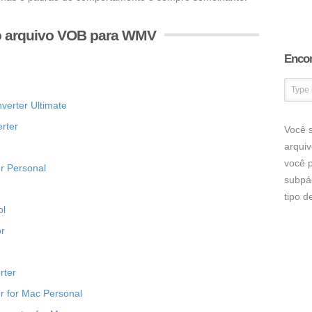
o arquivo VOB para WMV
Encon
erter Ultimate
rter
Você s
arqui
você p
r Personal
subpá
tipo 
ol
or
rter
r for Mac Personal