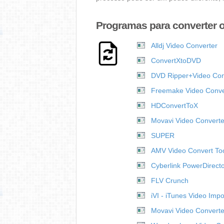
Programas para converter 
Alldj Video Converter
ConvertXtoDVD
DVD Ripper+Video Conv
Freemake Video Conve
HDConvertToX
Movavi Video Converte
SUPER
AMV Video Convert To
Cyberlink PowerDirect
FLV Crunch
iVI - iTunes Video Impo
Movavi Video Converte