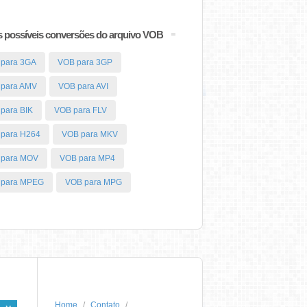
 possíveis conversões do arquivo VOB
para 3GA
VOB para 3GP
para AMV
VOB para AVI
para BIK
VOB para FLV
para H264
VOB para MKV
 para MOV
VOB para MP4
 para MPEG
VOB para MPG
Home
Contato