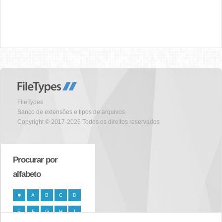
FileTypes
Banco de extensões e tipos de arquivos
Copyright © 2017-2026 Todos os direitos reservados
Procurar por
alfabeto
#
A
B
C
D
E
F
G
H
I