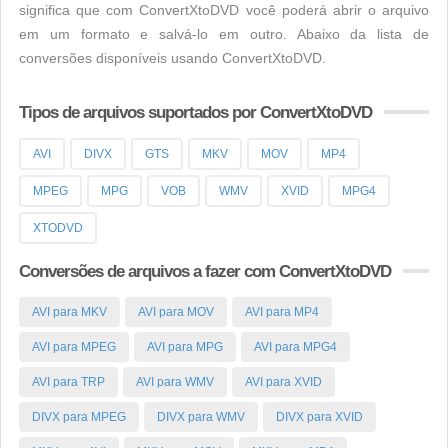
significa que com ConvertXtoDVD você poderá abrir o arquivo
em um formato e salvá-lo em outro. Abaixo da lista de
conversões disponíveis usando ConvertXtoDVD.
Tipos de arquivos suportados por ConvertXtoDVD
AVI
DIVX
GTS
MKV
MOV
MP4
MPEG
MPG
VOB
WMV
XVID
MPG4
XTODVD
Conversões de arquivos a fazer com ConvertXtoDVD
AVI para MKV
AVI para MOV
AVI para MP4
AVI para MPEG
AVI para MPG
AVI para MPG4
AVI para TRP
AVI para WMV
AVI para XVID
DIVX para MPEG
DIVX para WMV
DIVX para XVID