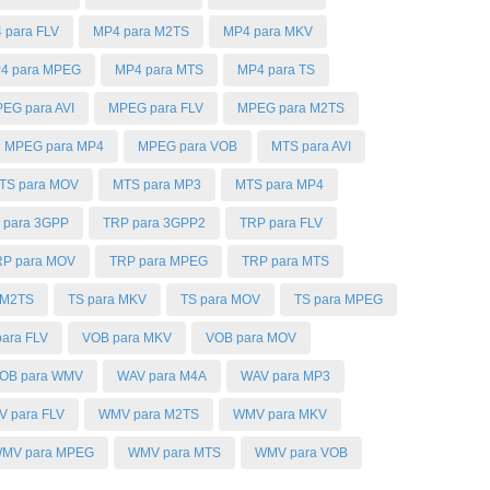
 para FLV
MP4 para M2TS
MP4 para MKV
4 para MPEG
MP4 para MTS
MP4 para TS
EG para AVI
MPEG para FLV
MPEG para M2TS
MPEG para MP4
MPEG para VOB
MTS para AVI
TS para MOV
MTS para MP3
MTS para MP4
 para 3GPP
TRP para 3GPP2
TRP para FLV
RP para MOV
TRP para MPEG
TRP para MTS
 M2TS
TS para MKV
TS para MOV
TS para MPEG
ara FLV
VOB para MKV
VOB para MOV
OB para WMV
WAV para M4A
WAV para MP3
 para FLV
WMV para M2TS
WMV para MKV
MV para MPEG
WMV para MTS
WMV para VOB