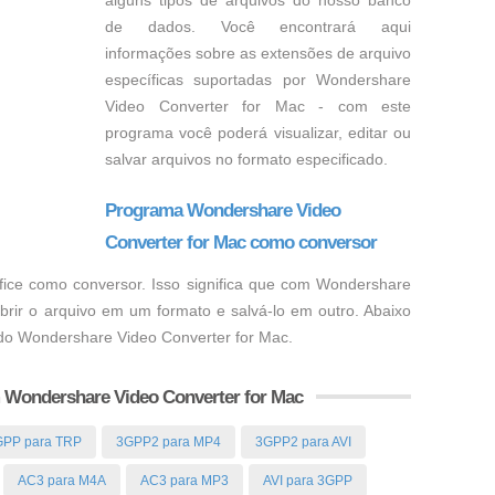
alguns tipos de arquivos do nosso banco
de dados. Você encontrará aqui
informações sobre as extensões de arquivo
específicas suportadas por Wondershare
Video Converter for Mac - com este
programa você poderá visualizar, editar ou
salvar arquivos no formato especificado.
Programa Wondershare Video
Converter for Mac como conversor
ice como conversor. Isso significa que com Wondershare
brir o arquivo em um formato e salvá-lo em outro. Abaixo
ndo Wondershare Video Converter for Mac.
m Wondershare Video Converter for Mac
GPP para TRP
3GPP2 para MP4
3GPP2 para AVI
AC3 para M4A
AC3 para MP3
AVI para 3GPP