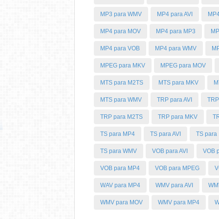
MP3 para WMV
MP4 para AVI
MP4
MP4 para MOV
MP4 para MP3
MP
MP4 para VOB
MP4 para WMV
MP
MPEG para MKV
MPEG para MOV
MTS para M2TS
MTS para MKV
M
MTS para WMV
TRP para AVI
TRP
TRP para M2TS
TRP para MKV
T
TS para MP4
TS para AVI
TS para
TS para WMV
VOB para AVI
VOB p
VOB para MP4
VOB para MPEG
V
WAV para MP4
WMV para AVI
WMV
WMV para MOV
WMV para MP4
W