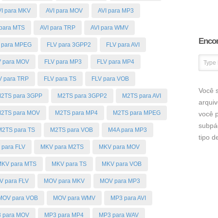
VI para MKV
AVI para MOV
AVI para MP3
 para MTS
AVI para TRP
AVI para WMV
Encon
 para MPEG
FLV para 3GPP2
FLV para AVI
V para MOV
FLV para MP3
FLV para MP4
V para TRP
FLV para TS
FLV para VOB
Você s
2TS para 3GPP
M2TS para 3GPP2
M2TS para AVI
arqui
2TS para MOV
M2TS para MP4
M2TS para MPEG
você p
subpá
M2TS para TS
M2TS para VOB
M4A para MP3
tipo 
para FLV
MKV para M2TS
MKV para MOV
KV para MTS
MKV para TS
MKV para VOB
 para FLV
MOV para MKV
MOV para MP3
MOV para VOB
MOV para WMV
MP3 para AVI
 para MOV
MP3 para MP4
MP3 para WAV