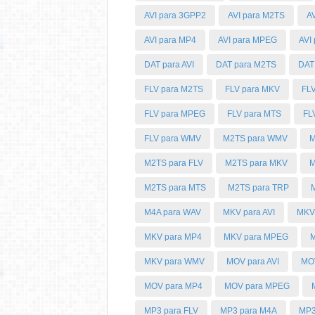
AVI para 3GPP2
AVI para M2TS
A
AVI para MP4
AVI para MPEG
AVI
DAT para AVI
DAT para M2TS
DAT
FLV para M2TS
FLV para MKV
FL
FLV para MPEG
FLV para MTS
FL
FLV para WMV
M2TS para WMV
M
M2TS para FLV
M2TS para MKV
M
M2TS para MTS
M2TS para TRP
M4A para WAV
MKV para AVI
MKV 
MKV para MP4
MKV para MPEG
M
MKV para WMV
MOV para AVI
MOV
MOV para MP4
MOV para MPEG
MP3 para FLV
MP3 para M4A
MP3