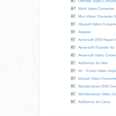
Ultimate Video Convert
WinX Video Converter
Miro Video Converter 
iSkysoft Video Convert
Adapter
Aimersoft DVD Ripper 
Aimersoft iTransfer fo
Aimersoft Video Conver
AviDemux for Mac
iVI - iTunes Video Impo
Movavi Video Converte
Wondershare DVD Crea
Wondershare Video Co
AviDemux for Linux