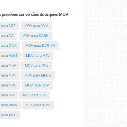
 possíveis conversões do arquivo MOV
 para 3GP
MOV para AMV
para AVI
MOV para DASH
para DIVX
MOV para DVR-MS
 para H264
MOV para M4V
 para MKV
MOV para MP3
 para MP4
MOV para MPEG
 para MPG
MOV para OGV
 para RM
MOV para VOB
 para WMA
MOV para WMV
para XVID