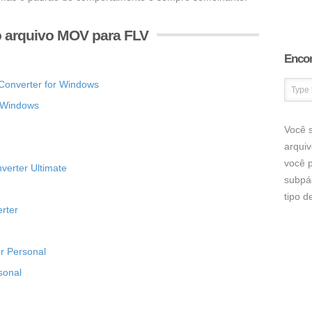
o arquivo MOV para FLV
Encon
Converter for Windows
r Windows
Você s
arqui
você p
erter Ultimate
subpá
tipo 
rter
r Personal
sonal