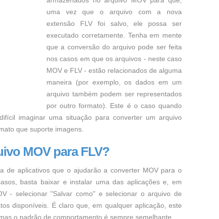
armazenados no arquivo MOV para que,
uma vez que o arquivo com a nova
extensão FLV foi salvo, ele possa ser
executado corretamente. Tenha em mente
que a conversão do arquivo pode ser feita
nos casos em que os arquivos - neste caso
MOV e FLV - estão relacionados de alguma
maneira (por exemplo, os dados em um
arquivo também podem ser representados
por outro formato). Este é o caso quando
 difícil imaginar uma situação para converter um arquivo
mato que suporte imagens.
uivo MOV para FLV?
ta de aplicativos que o ajudarão a converter MOV para o
asos, basta baixar e instalar uma das aplicações e, em
V - selecionar "Salvar como" e selecionar o arquivo de
os disponíveis. É claro que, em qualquer aplicação, este
, mas o padrão de comportamento é sempre semelhante.