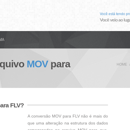
Você está tendo p
Você veio ao luga
MA
rquivo
MOV
para
HOME
para FLV?
A conversão MOV para FLV não é mais do
que uma alteração na estrutura dos dados