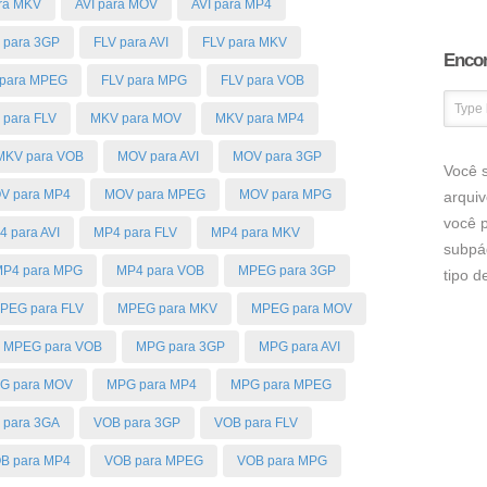
ara MKV
AVI para MOV
AVI para MP4
 para 3GP
FLV para AVI
FLV para MKV
Encon
 para MPEG
FLV para MPG
FLV para VOB
para FLV
MKV para MOV
MKV para MP4
MKV para VOB
MOV para AVI
MOV para 3GP
Você s
V para MP4
MOV para MPEG
MOV para MPG
arqui
você p
4 para AVI
MP4 para FLV
MP4 para MKV
subpá
P4 para MPG
MP4 para VOB
MPEG para 3GP
tipo 
PEG para FLV
MPEG para MKV
MPEG para MOV
MPEG para VOB
MPG para 3GP
MPG para AVI
G para MOV
MPG para MP4
MPG para MPEG
 para 3GA
VOB para 3GP
VOB para FLV
B para MP4
VOB para MPEG
VOB para MPG