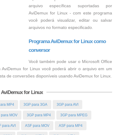
arquivo específicas suportadas por
AviDemux for Linux - com este programa
você poderá visualizar, editar ou salvar
arquivos no formato especificado.
Programa AviDemux for Linux como
conversor
Você também pode usar o Microsoft Office
m AviDemux for Linux você poderá abrir o arquivo em um
lista de conversões disponíveis usando AviDemux for Linux.
 AviDemux for Linux
para MP4
3GP para 3GA
3GP para AVI
 para MOV
3GP para MP4
3GP para MPEG
 para AVI
ASF para MOV
ASF para MP4