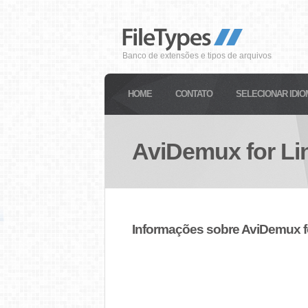
Banco de extensões e tipos de arquivos
HOME
CONTATO
SELECIONAR IDIO
AviDemux for Li
Informações sobre AviDemux f