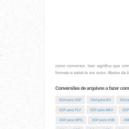
como conversor. Isso significa que co
formato e salvá-lo em outro. Abaixo da 
Conversões de arquivos a fazer com
3GA para 3GP
3GA para AVI
3GA 
3GP para FLV
3GP para MKV
3GP
3GP para MPG
3GP para VOB
ASF