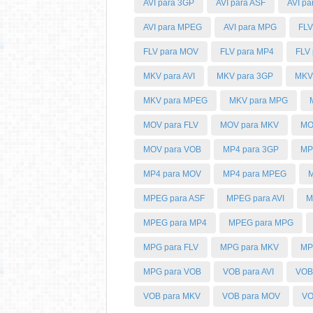
AVI para 3GP
AVI para ASF
AVI p
AVI para MPEG
AVI para MPG
FLV
FLV para MOV
FLV para MP4
FLV
MKV para AVI
MKV para 3GP
MKV 
MKV para MPEG
MKV para MPG
MOV para FLV
MOV para MKV
MO
MOV para VOB
MP4 para 3GP
MP
MP4 para MOV
MP4 para MPEG
M
MPEG para ASF
MPEG para AVI
M
MPEG para MP4
MPEG para MPG
MPG para FLV
MPG para MKV
MP
MPG para VOB
VOB para AVI
VOB
VOB para MKV
VOB para MOV
VO