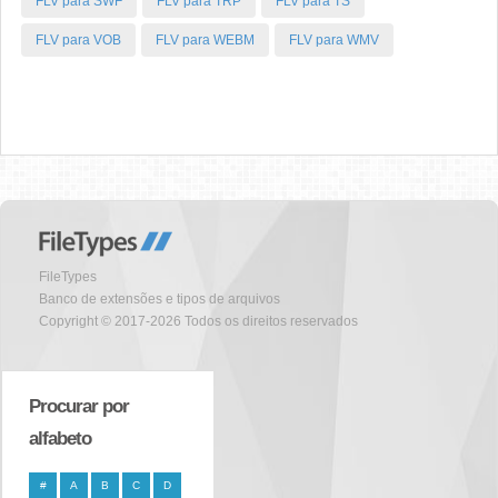
FLV para SWF
FLV para TRP
FLV para TS
FLV para VOB
FLV para WEBM
FLV para WMV
FileTypes
Banco de extensões e tipos de arquivos
Copyright © 2017-2026 Todos os direitos reservados
Procurar por
alfabeto
#
A
B
C
D