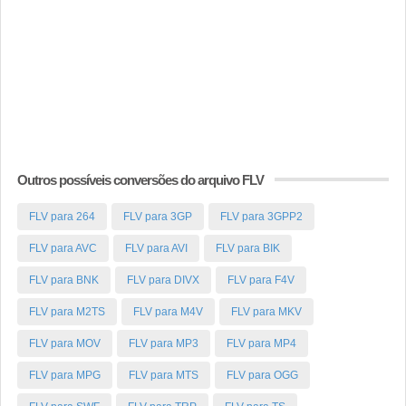
Outros possíveis conversões do arquivo FLV
FLV para 264
FLV para 3GP
FLV para 3GPP2
FLV para AVC
FLV para AVI
FLV para BIK
FLV para BNK
FLV para DIVX
FLV para F4V
FLV para M2TS
FLV para M4V
FLV para MKV
FLV para MOV
FLV para MP3
FLV para MP4
FLV para MPG
FLV para MTS
FLV para OGG