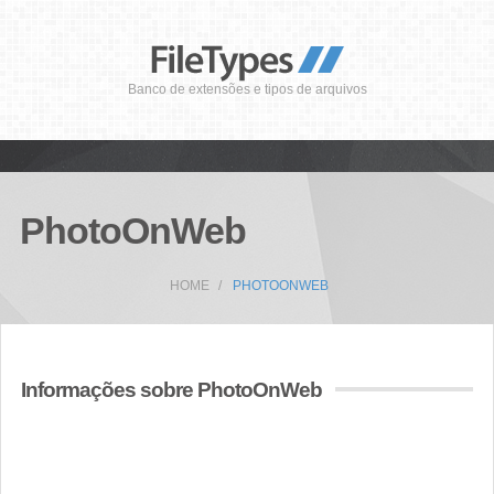
Banco de extensões e tipos de arquivos
PhotoOnWeb
HOME
PHOTOONWEB
Informações sobre PhotoOnWeb