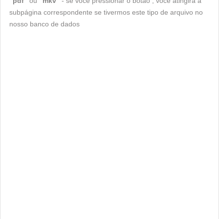
"pdf"
ou
"mkv"
- se você pressionar o botão , você atingirá a
subpágina correspondente se tivermos este tipo de arquivo no
nosso banco de dados