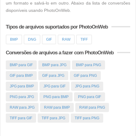
um formato e salvá-lo em outro. Abaixo da lista de conversões
disponíveis usando PhotoOnWeb.
Tipos de arquivos suportados por PhotoOnWeb
BMP
DNG
GIF
RAW
TIFF
Conversões de arquivos a fazer com PhotoOnWeb
BMP para GIF
BMP para JPG
BMP para PNG
GIF para BMP
GIF para JPG
GIF para PNG
JPG para BMP
JPG para GIF
JPG para PNG
PNG para JPG
PNG para BMP
PNG para GIF
RAW para JPG
RAW para BMP
RAW para PNG
TIFF para GIF
TIFF para JPG
TIFF para PNG