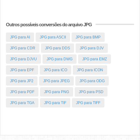
Outros possíveis conversões do arquivo JPG
JPG para AI
JPG para ASCII
JPG para BMP
JPG para CDR
JPG para DDS
JPG para DJV
JPG para DJVU
JPG para DWG
JPG para EMZ
JPG para EPF
JPG para ICO
JPG para ICON
JPG para JP2
JPG para JPEG
JPG para ODG
JPG para PDF
JPG para PNG
JPG para PSD
JPG para TGA
JPG para TIF
JPG para TIFF