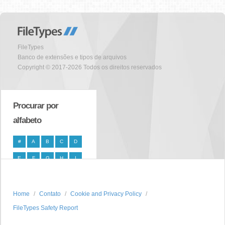
FileTypes
Banco de extensões e tipos de arquivos
Copyright © 2017-2026 Todos os direitos reservados
Procurar por
alfabeto
#
A
B
C
D
E
F
G
H
I
J
K
L
M
N
O
P
Q
R
S
Home
Contato
Cookie and Privacy Policy
FileTypes Safety Report
T
U
V
W
X
Y
Z