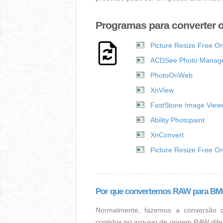
Programas para converter 
Picture Resize Free O
ACDSee Photo Manag
PhotoOnWeb
XnView
FastStone Image View
Ability Photopaint
XnConvert
Picture Resize Free O
Por que convertemos RAW para B
Normalmente, fazemos a conversão 
contidos no arquivo de origem RAW dife