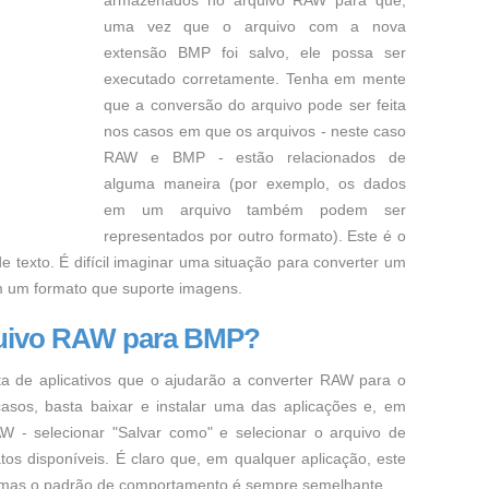
armazenados no arquivo RAW para que,
uma vez que o arquivo com a nova
extensão BMP foi salvo, ele possa ser
executado corretamente. Tenha em mente
que a conversão do arquivo pode ser feita
nos casos em que os arquivos - neste caso
RAW e BMP - estão relacionados de
alguma maneira (por exemplo, os dados
em um arquivo também podem ser
representados por outro formato). Este é o
e texto. É difícil imaginar uma situação para converter um
m um formato que suporte imagens.
quivo RAW para BMP?
ta de aplicativos que o ajudarão a converter RAW para o
asos, basta baixar e instalar uma das aplicações e, em
W - selecionar "Salvar como" e selecionar o arquivo de
os disponíveis. É claro que, em qualquer aplicação, este
, mas o padrão de comportamento é sempre semelhante.