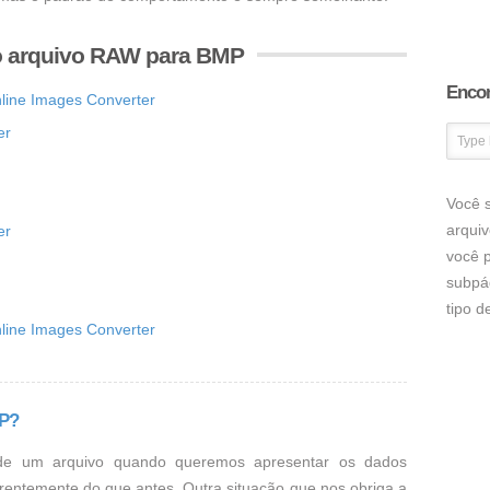
o arquivo RAW para BMP
Encon
nline Images Converter
er
Você s
arqui
er
você p
subpá
tipo 
nline Images Converter
MP?
de um arquivo quando queremos apresentar os dados
rentemente do que antes. Outra situação que nos obriga a