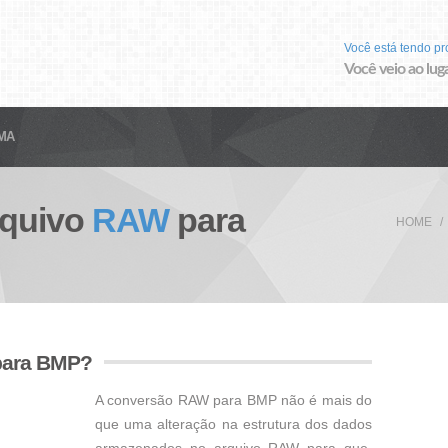
Você está tendo p
Você veio ao luga
MA
rquivo
RAW
para
HOME
para BMP?
A conversão RAW para BMP não é mais do
que uma alteração na estrutura dos dados