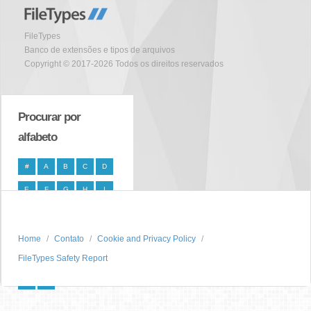
FileTypes
Banco de extensões e tipos de arquivos
Copyright © 2017-2026 Todos os direitos reservados
Procurar por
alfabeto
#
A
B
C
D
E
F
G
H
I
J
K
L
M
N
O
P
Q
R
S
Home
Contato
Cookie and Privacy Policy
FileTypes Safety Report
T
U
V
W
X
Y
Z