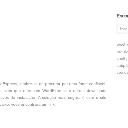
Encon
Você s
arqui
você p
subpá
tipo 
dExpress, lembre-se de procurar por uma fonte confiável.
s sites que oferecem WordExpress e outros downloads
uivos de instalação. A solução mais segura é usar o site
baixo, você encontrará um link.