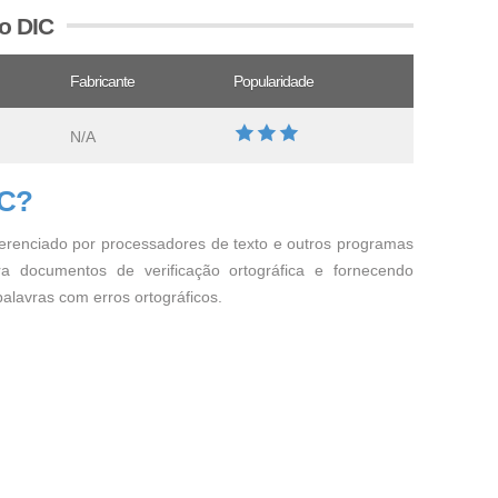
o DIC
Fabricante
Popularidade
N/A
IC?
ferenciado por processadores de texto e outros programas
a documentos de verificação ortográfica e fornecendo
 palavras com erros ortográficos.