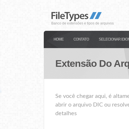
Banco de extensões e tipos de arquivos
HOME
CONTATO
SELECIONAR IDIO
Extensão Do Ar
Se você chegar aqui, é alta
abrir o arquivo DIC ou resolv
detalhes