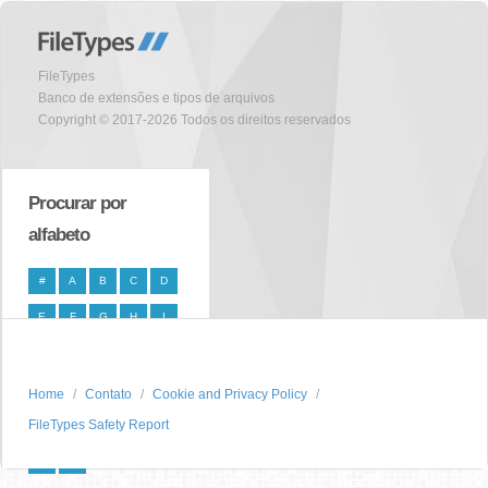
FileTypes
Banco de extensões e tipos de arquivos
Copyright © 2017-2026 Todos os direitos reservados
Procurar por
alfabeto
#
A
B
C
D
E
F
G
H
I
J
K
L
M
N
O
P
Q
R
S
Home
Contato
Cookie and Privacy Policy
FileTypes Safety Report
T
U
V
W
X
Y
Z