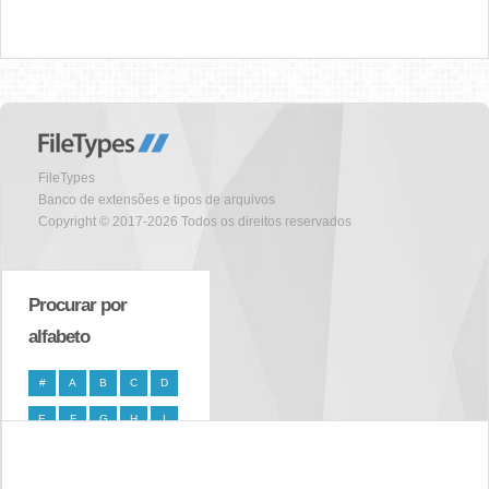
FileTypes
Banco de extensões e tipos de arquivos
Copyright © 2017-2026 Todos os direitos reservados
Procurar por
alfabeto
#
A
B
C
D
E
F
G
H
I
J
K
L
M
N