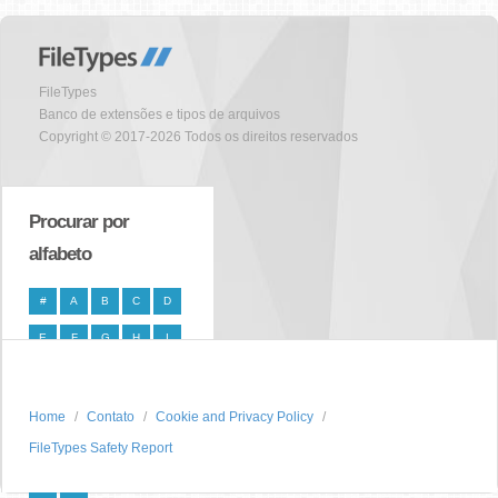
FileTypes
Banco de extensões e tipos de arquivos
Copyright © 2017-2026 Todos os direitos reservados
Procurar por
alfabeto
#
A
B
C
D
E
F
G
H
I
J
K
L
M
N
O
P
Q
R
S
Home
Contato
Cookie and Privacy Policy
FileTypes Safety Report
T
U
V
W
X
Y
Z