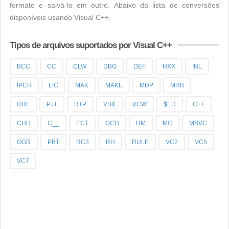
formato e salvá-lo em outro. Abaixo da lista de conversões
disponíveis usando Visual C++.
Tipos de arquivos suportados por Visual C++
BCC
CC
CLW
DBG
DEF
HXX
INL
IPCH
LIC
MAK
MAKE
MDP
MRB
ODL
PJT
RTP
VBX
VCW
$ED
C++
CHH
C__
ECT
GCH
HM
MC
MSVC
OGR
PBT
RC3
RH
RULE
VC2
VC5
VC7