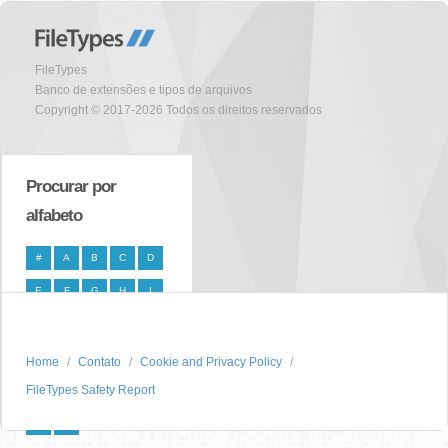
FileTypes
Banco de extensões e tipos de arquivos
Copyright © 2017-2026 Todos os direitos reservados
Procurar por
alfabeto
#
A
B
C
D
E
F
G
H
I
J
K
L
M
N
O
P
Q
R
S
Home
Contato
Cookie and Privacy Policy
FileTypes Safety Report
T
U
V
W
X
Y
Z