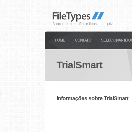
Banco de extensões e tipos de arquivos
HOME
CONTATO
SELECIONAR IDIO
TrialSmart
Informações sobre TrialSmart