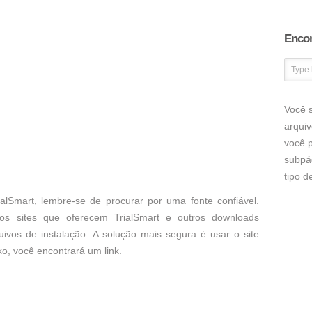
Encon
Você s
arqui
você p
subpá
tipo 
alSmart, lembre-se de procurar por uma fonte confiável.
os sites que oferecem TrialSmart e outros downloads
uivos de instalação. A solução mais segura é usar o site
ixo, você encontrará um link.