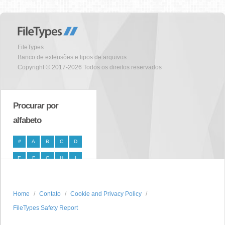
FileTypes
Banco de extensões e tipos de arquivos
Copyright © 2017-2026 Todos os direitos reservados
Procurar por
alfabeto
#
A
B
C
D
E
F
G
H
I
J
K
L
M
N
O
P
Q
R
S
Home
Contato
Cookie and Privacy Policy
FileTypes Safety Report
T
U
V
W
X
Y
Z