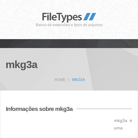
Banco de extensões e tipos de arquivos
mkg3a
HOME
MKG3A
Informações sobre mkg3a
mkg3a é
uma