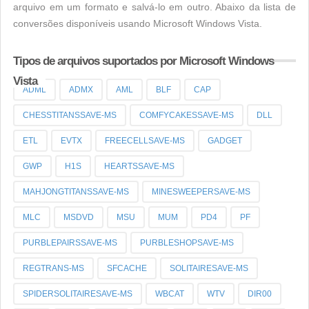
arquivo em um formato e salvá-lo em outro. Abaixo da lista de
conversões disponíveis usando Microsoft Windows Vista.
Tipos de arquivos suportados por Microsoft Windows
Vista
ADML
ADMX
AML
BLF
CAP
CHESSTITANSSAVE-MS
COMFYCAKESSAVE-MS
DLL
ETL
EVTX
FREECELLSAVE-MS
GADGET
GWP
H1S
HEARTSSAVE-MS
MAHJONGTITANSSAVE-MS
MINESWEEPERSAVE-MS
MLC
MSDVD
MSU
MUM
PD4
PF
PURBLEPAIRSSAVE-MS
PURBLESHOPSAVE-MS
REGTRANS-MS
SFCACHE
SOLITAIRESAVE-MS
SPIDERSOLITAIRESAVE-MS
WBCAT
WTV
DIR00