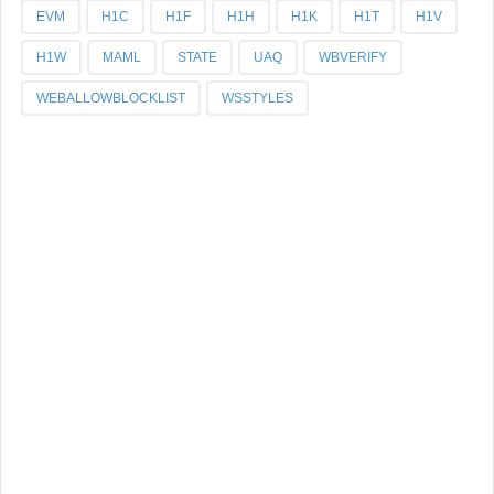
EVM
H1C
H1F
H1H
H1K
H1T
H1V
H1W
MAML
STATE
UAQ
WBVERIFY
WEBALLOWBLOCKLIST
WSSTYLES