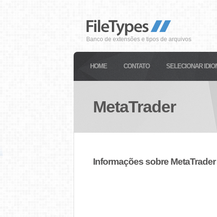
Banco de extensões e tipos de arquivos
HOME
CONTATO
SELECIONAR IDIO
MetaTrader
Informações sobre MetaTrader