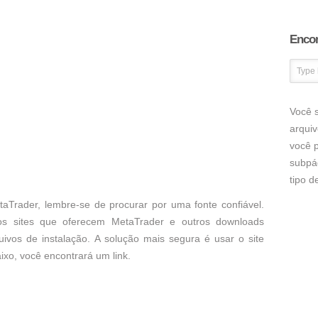
Encon
Você s
arqui
você p
subpá
tipo 
aTrader, lembre-se de procurar por uma fonte confiável.
os sites que oferecem MetaTrader e outros downloads
uivos de instalação. A solução mais segura é usar o site
aixo, você encontrará um link.