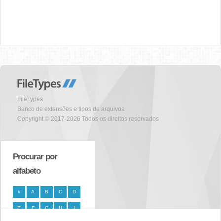
FileTypes
Banco de extensões e tipos de arquivos
Copyright © 2017-2026 Todos os direitos reservados
Procurar por
alfabeto
#
A
B
C
D
E
F
G
H
I