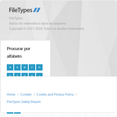
FileTypes
Banco de extensões e tipos de arquivos
Copyright © 2017-2026 Todos os direitos reservados
Procurar por
alfabeto
#
A
B
C
D
E
F
G
H
I
J
K
L
M
N
O
P
Q
R
S
Home
Contato
Cookie and Privacy Policy
FileTypes Safety Report
T
U
V
W
X
Y
Z