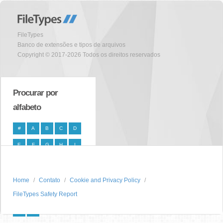
FileTypes
Banco de extensões e tipos de arquivos
Copyright © 2017-2026 Todos os direitos reservados
Procurar por
alfabeto
#
A
B
C
D
E
F
G
H
I
J
K
L
M
N
O
P
Q
R
S
Home
Contato
Cookie and Privacy Policy
FileTypes Safety Report
T
U
V
W
X
Y
Z