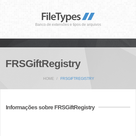
Banco de extensões e tipos de arquivos
FRSGiftRegistry
HOME
FRSGIFTREGISTRY
Informações sobre FRSGiftRegistry