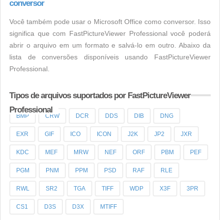
conversor
Você também pode usar o Microsoft Office como conversor. Isso
significa que com FastPictureViewer Professional você poderá
abrir o arquivo em um formato e salvá-lo em outro. Abaixo da
lista de conversões disponíveis usando FastPictureViewer
Professional.
Tipos de arquivos suportados por FastPictureViewer
Professional
BMP
CRW
DCR
DDS
DIB
DNG
EXR
GIF
ICO
ICON
J2K
JP2
JXR
KDC
MEF
MRW
NEF
ORF
PBM
PEF
PGM
PNM
PPM
PSD
RAF
RLE
RWL
SR2
TGA
TIFF
WDP
X3F
3PR
CS1
D3S
D3X
MTIFF