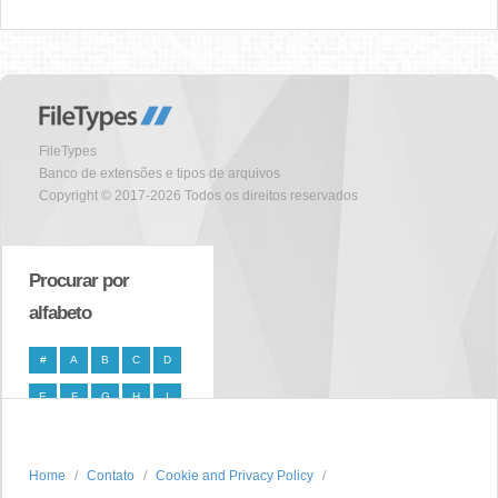
FileTypes
Banco de extensões e tipos de arquivos
Copyright © 2017-2026 Todos os direitos reservados
Procurar por
alfabeto
#
A
B
C
D
E
F
G
H
I
J
K
L
M
N
O
P
Q
R
S
Home
Contato
Cookie and Privacy Policy