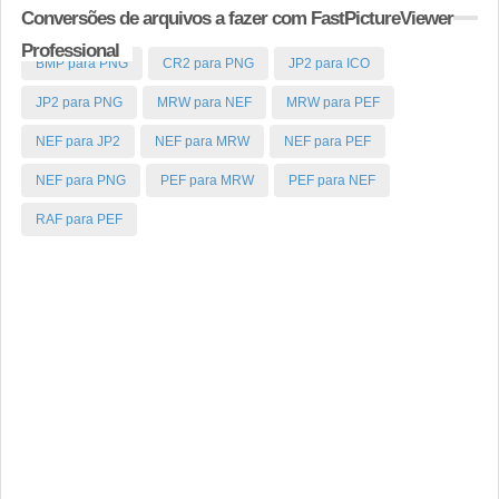
Conversões de arquivos a fazer com FastPictureViewer
Professional
BMP para PNG
CR2 para PNG
JP2 para ICO
JP2 para PNG
MRW para NEF
MRW para PEF
NEF para JP2
NEF para MRW
NEF para PEF
NEF para PNG
PEF para MRW
PEF para NEF
RAF para PEF