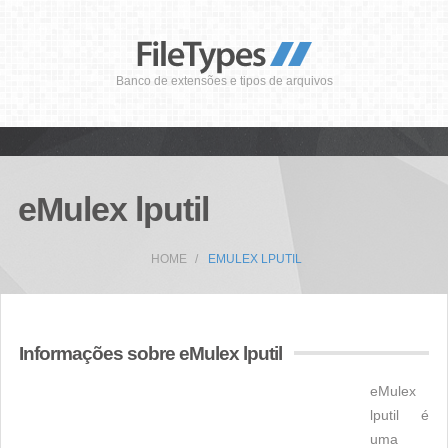
Banco de extensões e tipos de arquivos
eMulex lputil
HOME
EMULEX LPUTIL
Informações sobre eMulex lputil
eMulex
lputil é
uma