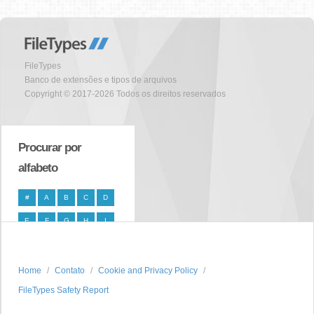
FileTypes
Banco de extensões e tipos de arquivos
Copyright © 2017-2026 Todos os direitos reservados
Procurar por
alfabeto
#
A
B
C
D
E
F
G
H
I
J
K
L
M
N
O
P
Q
R
S
Home
Contato
Cookie and Privacy Policy
FileTypes Safety Report
T
U
V
W
X
Y
Z