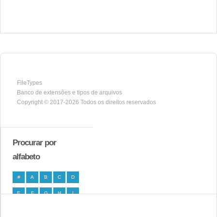
FileTypes
Banco de extensões e tipos de arquivos
Copyright © 2017-2026 Todos os direitos reservados
Procurar por
alfabeto
#
A
B
C
D
E
F
G
H
I
J
K
L
M
N