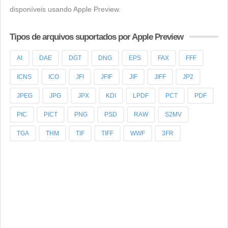
disponíveis usando Apple Preview.
Tipos de arquivos suportados por Apple Preview
AI
DAE
DGT
DNG
EPS
FAX
FFF
ICNS
ICO
JFI
JFIF
JIF
JIFF
JP2
JPEG
JPG
JPX
KDI
LPDF
PCT
PDF
PIC
PICT
PNG
PSD
RAW
S2MV
TGA
THM
TIF
TIFF
WWF
3FR