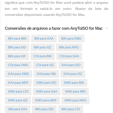
significa que com AnyToISO for Mac você poderá abrir o arquivo
em um formato e salvá-lo em outro. Abaixo da lista de
conversões disponíveis usando AnyToISO for Mac.
Conversões de arquivos a fazer com AnyToISO for Mac
BIN para IMG
BIN para DAA
BIN para DMG
BIN para ISO
BIN para ISZ
BIN para NRG
BIN para UIF
CDI para BIN
CDI para DAA
CDI para DMG
CDI para ISZ
DAA para ISO
DAA para DMG
DAA para GBI
DAA para ISZ
DAA para MDF
DMG para ISO
DMG para BIN
DMG para CDI
DMG para DAA
DMG para IMG
DMG para ISZ
DMG para MDF
DMG para NRG
GBI para DAA
IMG para ISO
IMG para CDI