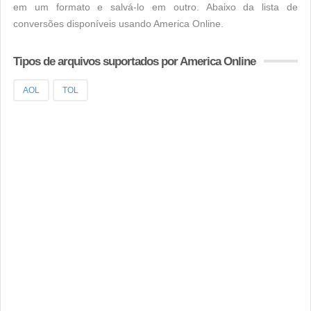
em um formato e salvá-lo em outro. Abaixo da lista de
conversões disponíveis usando America Online.
Tipos de arquivos suportados por America Online
AOL
TOL