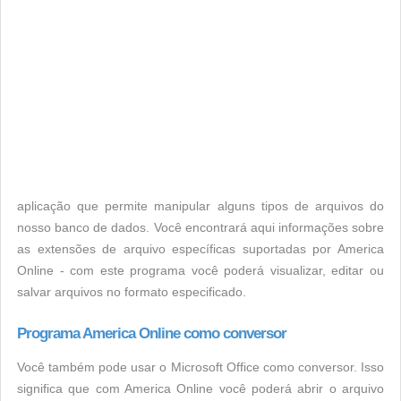
aplicação que permite manipular alguns tipos de arquivos do
nosso banco de dados. Você encontrará aqui informações sobre
as extensões de arquivo específicas suportadas por America
Online - com este programa você poderá visualizar, editar ou
salvar arquivos no formato especificado.
Programa America Online como conversor
Você também pode usar o Microsoft Office como conversor. Isso
significa que com America Online você poderá abrir o arquivo