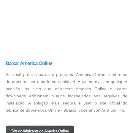
Baixar America Online
Se você precisa baixar o programa America Online, lembre-se
de procurar por uma fonte confiável. Hoje em dia, em qualquer
ocasião, os sites que oferecem America Online e outros
downloads adicionam plugins indesejados aos arquivos de
instalação. A solução mais segura é usar o site oficial do
fabricante do America Online - abaixo, você encontrará um link.
Site do fabricante do America Online