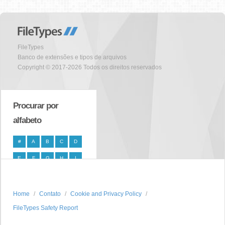
FileTypes
Banco de extensões e tipos de arquivos
Copyright © 2017-2026 Todos os direitos reservados
Procurar por
alfabeto
#
A
B
C
D
E
F
G
H
I
J
K
L
M
N
O
P
Q
R
S
Home
Contato
Cookie and Privacy Policy
FileTypes Safety Report
T
U
V
W
X
Y
Z